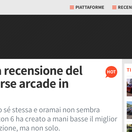
PIATTAFORME
RECEN
a recensione del
T
HOT
orse arcade in
 sé stessa e oramai non sembra
zon 6 ha creato a mani basse il miglior
azione, ma non solo.