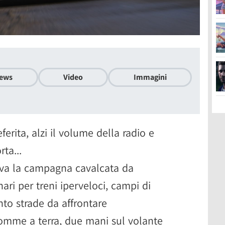
ews
Video
Immagini
erita, alzi il volume della radio e
ta...
rriva la campagna cavalcata da
ari per treni iperveloci, campi di
anto strade da affrontare
omme a terra, due mani sul volante