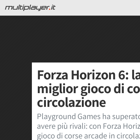
Forza Horizon 6: l
miglior gioco di c
circolazione
Playground Games ha superato
avere più rivali: con Forza Hori
gioco di corse arcade in circol