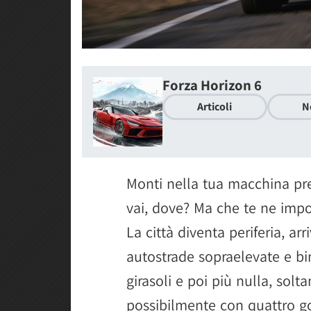
Forza Horizon 6
Articoli
N
Monti nella tua macchina pref
vai, dove? Ma che te ne impor
La città diventa periferia, a
autostrade sopraelevate e bin
girasoli e poi più nulla, solt
possibilmente con quattro g