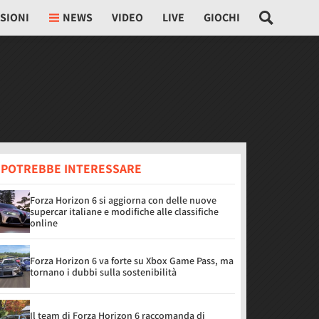
SIONI
NEWS
VIDEO
LIVE
GIOCHI
I POTREBBE INTERESSARE
Forza Horizon 6 si aggiorna con delle nuove
supercar italiane e modifiche alle classifiche
online
Forza Horizon 6 va forte su Xbox Game Pass, ma
tornano i dubbi sulla sostenibilità
Il team di Forza Horizon 6 raccomanda di