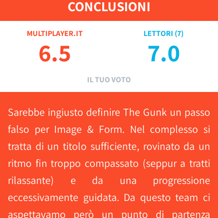
CONCLUSIONI
MULTIPLAYER.IT
LETTORI (
7
)
6.5
7.0
IL TUO VOTO
Sarebbe ingiusto definire The Gunk un passo
falso per Image & Form. Nel complesso si
tratta di un titolo sufficiente, rovinato da un
ritmo fin troppo compassato (seppur a tratti
rilassante) e da una progressione
eccessivamente guidata. Da questo team ci
aspettavamo però un punto di partenza