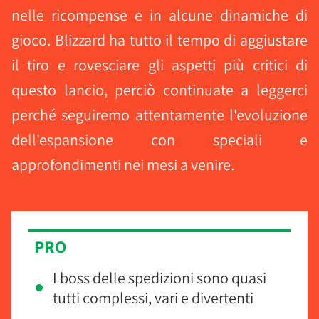
nelle ricompense e in alcune dinamiche di
gioco. Blizzard ha tutto il tempo di aggiustare
il tiro e rovesciare gli aspetti più critici di
questo lancio, perciò continuate a leggerci
perché seguiremo attentamente l'evoluzione
dell'espansione con speciali e
approfondimenti nei mesi a venire.
PRO
I boss delle spedizioni sono quasi
tutti complessi, vari e divertenti