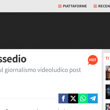
PIATTAFORME
RECEN
assedio
T
HOT
sul giornalismo videoludico post