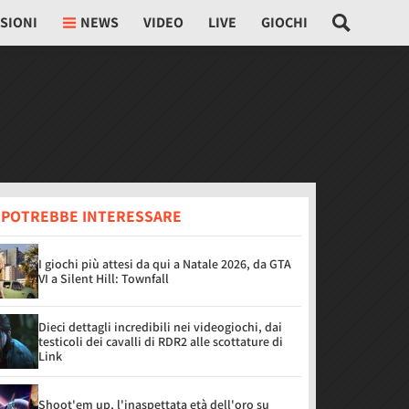
SIONI
NEWS
VIDEO
LIVE
GIOCHI
I POTREBBE INTERESSARE
I giochi più attesi da qui a Natale 2026, da GTA
VI a Silent Hill: Townfall
Dieci dettagli incredibili nei videogiochi, dai
testicoli dei cavalli di RDR2 alle scottature di
Link
Shoot'em up, l'inaspettata età dell'oro su