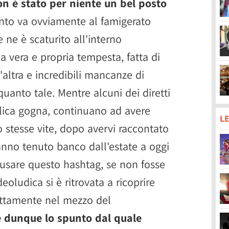
on è stato per niente un bel posto
ento va ovviamente al famigerato
ne è scaturito all'interno
na vera e propria tempesta, fatta di
altra e incredibili mancanze di
quanto tale. Mentre alcuni dei diretti
bblica gogna, continuano ad avere
LE
ro stesse vite, dopo avervi raccontato
 hanno tenuto banco dall'estate a oggi
sare questo hashtag, se non fosse
eoludica si è ritrovata a ricoprire
attamente nel mezzo del
è dunque lo spunto dal quale