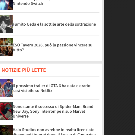
Nintendo Switch
Fumito Ueda e la sottile arte della sottrazione
ESO Tavern 2026, può la passione vincere su
tutto?
 NOTIZIE PIÙ LETTE
Il prossimo trailer di GTA 6 ha data e orario:
sarà visibile su Netflix
Nonostante il successo di Spider-Man: Brand
New Day, Sony interrompe il suo Marvel
Universe
Halo Studios non avrebbe in realtà licenziato
dipendenti interni dopo il lancio di Campaign