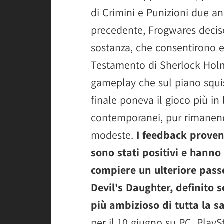
di Crimini e Punizioni due ann
precedente, Frogwares decis
sostanza, che consentirono ev
Testamento di Sherlock Holme
gameplay che sul piano squis
finale poneva il gioco più in
contemporanei, pur rimanen
modeste.
I feedback proveni
sono stati positivi e hanno 
compiere un ulteriore pass
Devil's Daughter, definito so
più ambizioso di tutta la s
per il 10 giugno su PC, Play