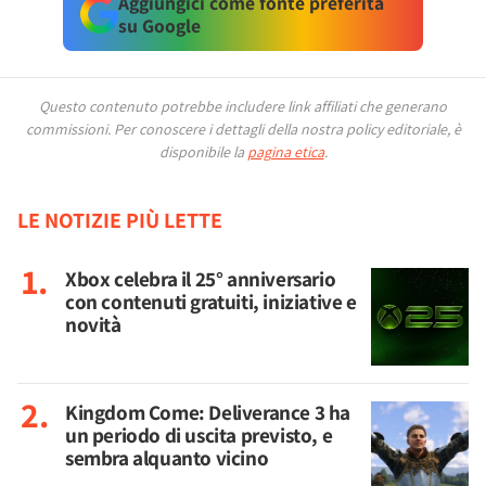
Aggiungici come fonte preferita
su Google
Questo contenuto potrebbe includere link affiliati che generano
commissioni.
Per conoscere i dettagli della nostra policy editoriale, è
disponibile la
pagina etica
.
LE NOTIZIE PIÙ LETTE
Xbox celebra il 25° anniversario
con contenuti gratuiti, iniziative e
novità
Kingdom Come: Deliverance 3 ha
un periodo di uscita previsto, e
sembra alquanto vicino