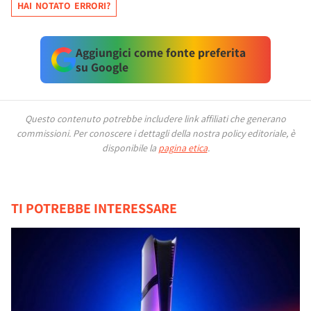
HAI NOTATO ERRORI?
Aggiungici come fonte preferita
su Google
Questo contenuto potrebbe includere link affiliati che generano
commissioni.
Per conoscere i dettagli della nostra policy editoriale, è
disponibile la
pagina etica
.
TI POTREBBE INTERESSARE