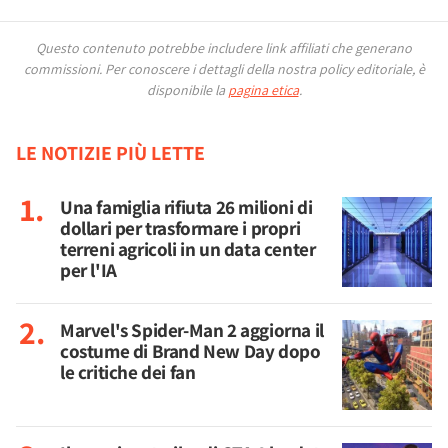
Questo contenuto potrebbe includere link affiliati che generano
commissioni.
Per conoscere i dettagli della nostra policy editoriale, è
disponibile la
pagina etica
.
LE NOTIZIE PIÙ LETTE
Una famiglia rifiuta 26 milioni di
dollari per trasformare i propri
terreni agricoli in un data center
per l'IA
Marvel's Spider-Man 2 aggiorna il
costume di Brand New Day dopo
le critiche dei fan