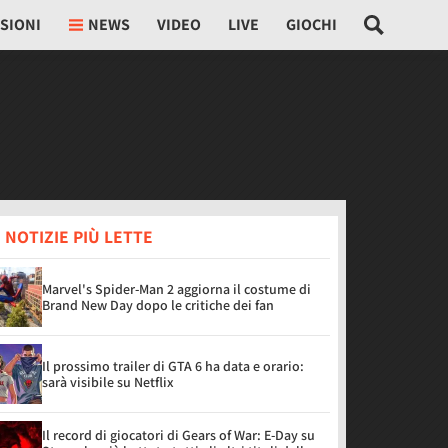
SIONI
NEWS
VIDEO
LIVE
GIOCHI
 NOTIZIE PIÙ LETTE
Marvel's Spider-Man 2 aggiorna il costume di
Brand New Day dopo le critiche dei fan
Il prossimo trailer di GTA 6 ha data e orario:
sarà visibile su Netflix
Il record di giocatori di Gears of War: E-Day su