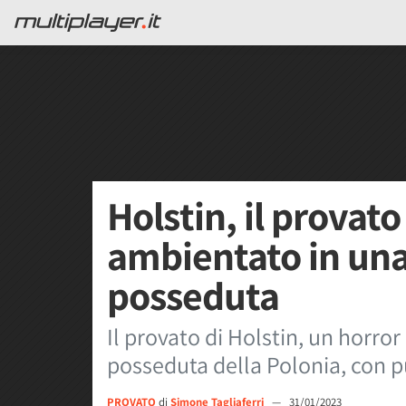
Holstin, il provato
ambientato in una
posseduta
Il provato di Holstin, un horro
posseduta della Polonia, con p
PROVATO
di
Simone Tagliaferri
—
31/01/2023