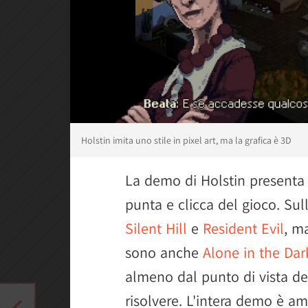
Holstin imita uno stile in pixel art, ma la grafica è 3D
La demo di Holstin presenta 
punta e clicca del gioco. Sul
Silent Hill
e
Resident Evil
, m
sono anche
Alone in the Dar
almeno dal punto di vista de
risolvere. L'intera demo è am