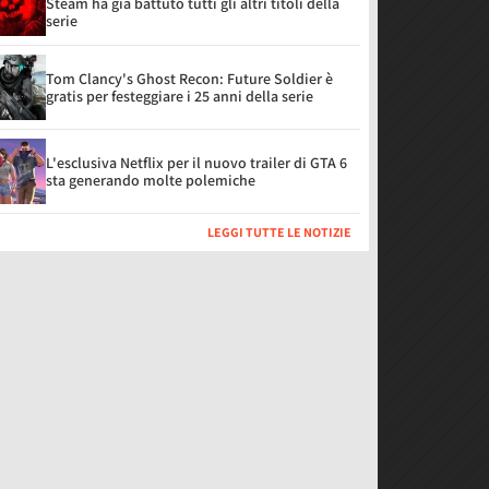
Steam ha già battuto tutti gli altri titoli della
serie
Tom Clancy's Ghost Recon: Future Soldier è
gratis per festeggiare i 25 anni della serie
L'esclusiva Netflix per il nuovo trailer di GTA 6
sta generando molte polemiche
LEGGI TUTTE LE NOTIZIE