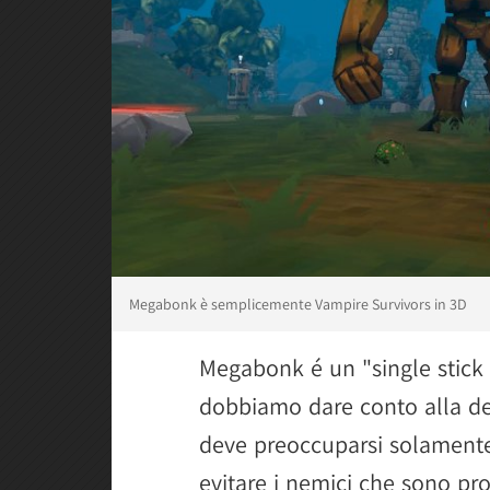
Megabonk è semplicemente Vampire Survivors in 3D
Megabonk é un "single stick 
dobbiamo dare conto alla def
deve preoccuparsi solamente 
evitare i nemici che sono pr