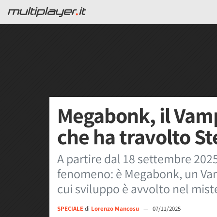
Megabonk, il Vamp
che ha travolto S
A partire dal 18 settembre 20
fenomeno: è Megabonk, un Vamp
cui sviluppo è avvolto nel mist
SPECIALE
di
Lorenzo Mancosu
—
07/11/2025