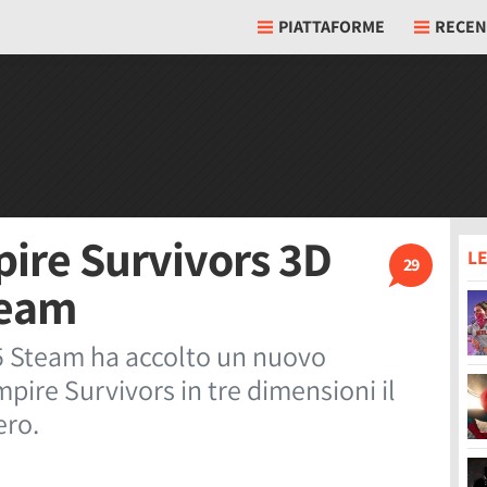
PIATTAFORME
RECEN
ire Survivors 3D
LE
29
team
25 Steam ha accolto un nuovo
ire Survivors in tre dimensioni il
ero.