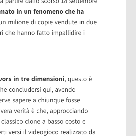
 partire dallo scorso 18 settembre
rmato in un fenomeno che ha
 un milione di copie vendute in due
ri che hanno fatto impallidire i
ors in tre dimensioni
, questo è
nche concludersi qui, avendo
erve sapere a chiunque fosse
 vera verità è che, approcciando
classico clone a basso costo e
ti versi il videogioco realizzato da