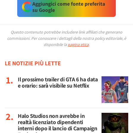
Aggiungici come fonte preferita
su Google
Questo contenuto potrebbe includere link affiliati che generano
commissioni.
Per conoscere i dettagli della nostra policy editoriale, è
disponibile la
pagina etica
.
LE NOTIZIE PIÙ LETTE
Il prossimo trailer di GTA 6 ha data
e orario: sarà visibile su Netflix
Halo Studios non avrebbe in
realtà licenziato dipendenti
interni dopo il lancio di Campaign