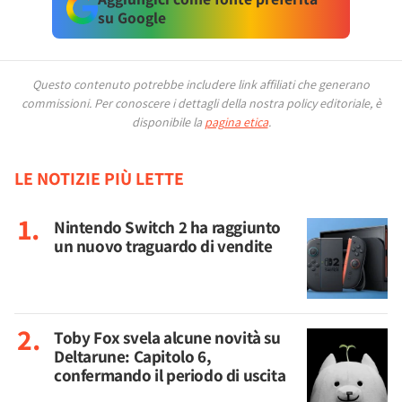
su Google
Questo contenuto potrebbe includere link affiliati che generano
commissioni.
Per conoscere i dettagli della nostra policy editoriale, è
disponibile la
pagina etica
.
LE NOTIZIE PIÙ LETTE
Nintendo Switch 2 ha raggiunto
un nuovo traguardo di vendite
Toby Fox svela alcune novità su
Deltarune: Capitolo 6,
confermando il periodo di uscita