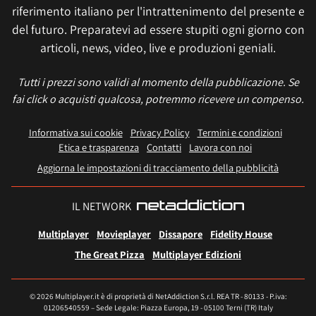
riferimento italiano per l'intrattenimento del presente e
del futuro. Preparatevi ad essere stupiti ogni giorno con
articoli, news, video, live e produzioni geniali.
Tutti i prezzi sono validi al momento della pubblicazione. Se
fai click o acquisti qualcosa, potremmo ricevere un compenso.
Informativa sui cookie
Privacy Policy
Termini e condizioni
Etica e trasparenza
Contatti
Lavora con noi
Aggiorna le impostazioni di tracciamento della pubblicità
IL NETWORK
Multiplayer
Movieplayer
Dissapore
Fidelity House
The Great Pizza
Multiplayer Edizioni
© 2026 Multiplayer.it è di proprietà di NetAddiction S.r.l. REA TR - 80133 - P.iva:
01206540559 – Sede Legale: Piazza Europa, 19 - 05100 Terni (TR) Italy