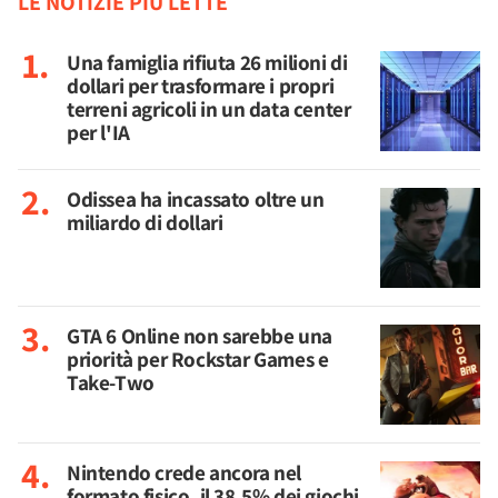
LE NOTIZIE PIÙ LETTE
Una famiglia rifiuta 26 milioni di
dollari per trasformare i propri
terreni agricoli in un data center
per l'IA
Odissea ha incassato oltre un
miliardo di dollari
GTA 6 Online non sarebbe una
priorità per Rockstar Games e
Take-Two
Nintendo crede ancora nel
formato fisico, il 38,5% dei giochi