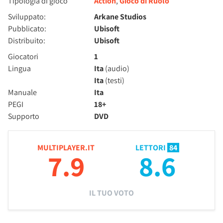
Tipologia di gioco
Action
,
Gioco di Ruolo
Sviluppato:
Arkane Studios
Pubblicato:
Ubisoft
Distribuito:
Ubisoft
Giocatori
1
Lingua
Ita
(audio)
Ita
(testi)
Manuale
Ita
PEGI
18+
Supporto
DVD
MULTIPLAYER.IT
LETTORI
84
7.9
8.6
IL TUO VOTO