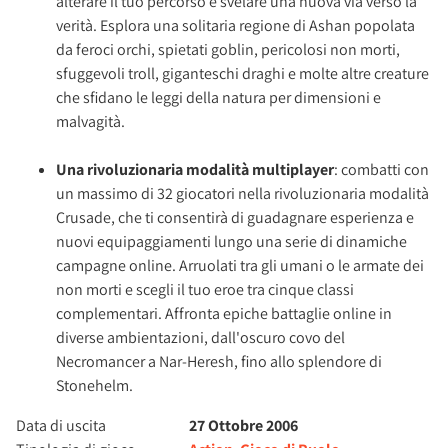
alterare il tuo percorso e svelare una nuova via verso la
verità. Esplora una solitaria regione di Ashan popolata
da feroci orchi, spietati goblin, pericolosi non morti,
sfuggevoli troll, giganteschi draghi e molte altre creature
che sfidano le leggi della natura per dimensioni e
malvagità.
Una rivoluzionaria modalità multiplayer
: combatti con
un massimo di 32 giocatori nella rivoluzionaria modalità
Crusade, che ti consentirà di guadagnare esperienza e
nuovi equipaggiamenti lungo una serie di dinamiche
campagne online. Arruolati tra gli umani o le armate dei
non morti e scegli il tuo eroe tra cinque classi
complementari. Affronta epiche battaglie online in
diverse ambientazioni, dall'oscuro covo del
Necromancer a Nar-Heresh, fino allo splendore di
Stonehelm.
Data di uscita
27 Ottobre 2006