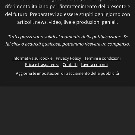
riferimento italiano per l'intrattenimento del presente e
del futuro. Preparatevi ad essere stupiti ogni giorno con
articoli, news, video, live e produzioni geniali.
Tutti i prezzi sono validi al momento della pubblicazione. Se
fai click o acquisti qualcosa, potremmo ricevere un compenso.
Informativa sui cookie
Privacy Policy
Termini e condizioni
Etica e trasparenza
Contatti
Lavora con noi
Aggiorna le impostazioni di tracciamento della pubblicità
IL NETWORK
Multiplayer
Movieplayer
Dissapore
Fidelity House
The Great Pizza
Multiplayer Edizioni
© 2026 Multiplayer.it è di proprietà di NetAddiction S.r.l. REA TR - 80133 - P.iva:
01206540559 – Sede Legale: Piazza Europa, 19 - 05100 Terni (TR) Italy