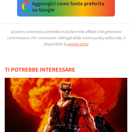
Aggiungici come fonte preferita
su Google
Questo contenuto potrebbe includere link affiliati che generano
commissioni.
Per conoscere i dettagli della nostra policy editoriale, è
disponibile la
pagina etica
.
TI POTREBBE INTERESSARE