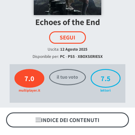
Echoes of the End
SEGUI
Uscita:
12 Agosto 2025
Disponibile per:
PC
-
PS5
-
XBOXSERIESX
7.0
7.5
il tuo voto
multiplayer.it
lettori
INDICE DEI CONTENUTI