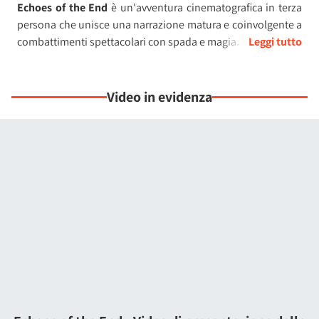
Echoes of the End
è un'avventura cinematografica in terza
persona che unisce una narrazione matura e coinvolgente a
combattimenti spettacolari con spada e magia.
Ambientato in
un mondo fantasy originale ispirato ai
paesaggi islandesi
, il gioco racconta la storia di Ryn, una
Video in evidenza
Vestigia dotata di un potere magico tanto devastante
quanto instabile.
In missione per salvare suo fratello dalle grinfie di un impero
spietato, Ryn si allea con
Abram Finlay, un esploratore
segnato dal passato
, e insieme i due si ritroveranno
coinvolti in una cospirazione che rischia di riportare Aema
sull'orlo della guerra.
Ogni capitolo propone nuove sfide,
ambientazioni
mozzafiato
e puzzle da risolvere con ingegno e
collaborazione, sfruttando abilità uniche come la
manipolazione della gravità, le illusioni e la distruzione
magica.