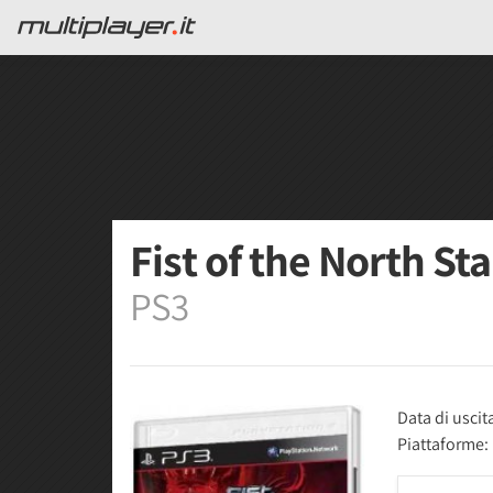
Fist of the North St
PS3
Data di uscit
Piattaforme: