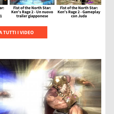
ar:
Fist of the North Star:
Fist of the North Star:
Ken's Rage 2 - Un nuovo
Ken's Rage 2 - Gameplay
31
trailer giapponese
con Juda
 TUTTI I VIDEO