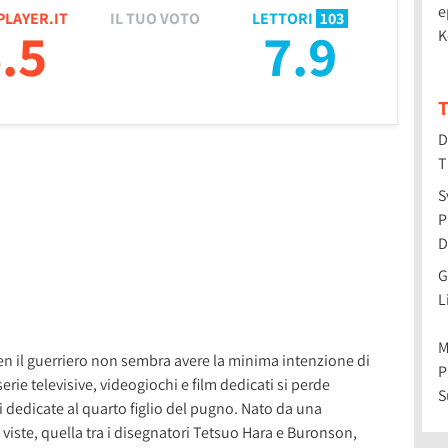
e
PLAYER.IT
IL TUO VOTO
LETTORI
103
.5
7.9
K
T
D
T
S
P
D
G
L
M
Ken il guerriero non sembra avere la minima intenzione di
P
serie televisive, videogiochi e film dedicati si perde
S
ni dedicate al quarto figlio del pugno. Nato da una
i viste, quella tra i disegnatori Tetsuo Hara e Buronson,