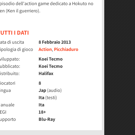
pisodio dell'action game dedicato a Hokuto no
en (Ken il guerriero).
UTTI I DATI
ata di uscita
8 Febbraio 2013
ipologia di gioco
Action
,
Picchiaduro
viluppato:
Koei Tecmo
ubblicato:
Koei Tecmo
istribuito:
Halifax
iocatori
8
ingua
Jap
(audio)
Ita
(testi)
anuale
Ita
EGI
18+
upporto
Blu-Ray