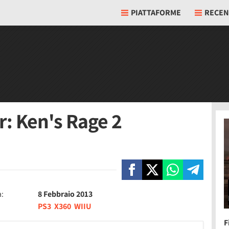
PIATTAFORME
RECEN
ar: Ken's Rage 2
a:
8 Febbraio 2013
PS3
X360
WIIU
F