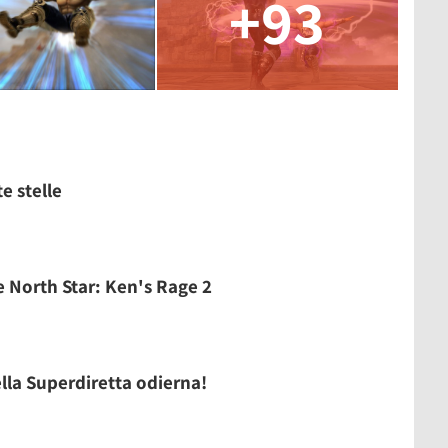
+93
e stelle
 the North Star: Ken's Rage 2
ella Superdiretta odierna!