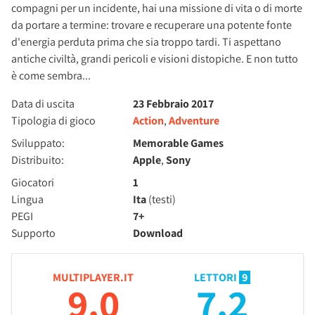
compagni per un incidente, hai una missione di vita o di morte
da portare a termine: trovare e recuperare una potente fonte
d'energia perduta prima che sia troppo tardi. Ti aspettano
antiche civiltà, grandi pericoli e visioni distopiche. E non tutto
è come sembra...
Data di uscita
23 Febbraio 2017
Tipologia di gioco
Action
,
Adventure
Sviluppato:
Memorable Games
Distribuito:
Apple
,
Sony
Giocatori
1
Lingua
Ita
(testi)
PEGI
7+
Supporto
Download
MULTIPLAYER.IT
LETTORI
9
9.0
7.2