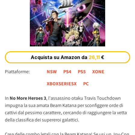
Piattaforme:
NSW
PS4
PS5
XONE
XBOXSERIESX
PC
In
No More Heroes 3
, l'assassino otaku Travis Touchdown
impugna la sua amata Beam Katana per sconfiggere orde di
cattivi dal pessimo carattere, cercando di raggiungere la vetta
della classifica dei supereroi galattici.
Crea delle combo letali con la Beam Katana! Se usi un Joy-Con