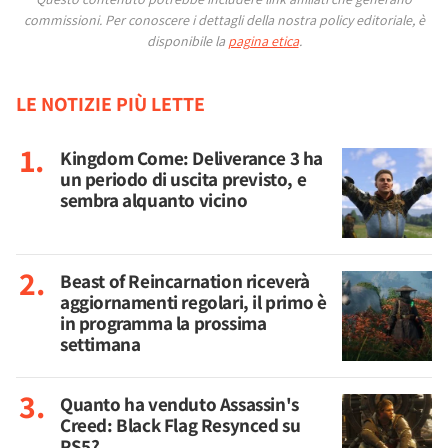
commissioni.
Per conoscere i dettagli della nostra policy editoriale, è
disponibile la
pagina etica
.
LE NOTIZIE PIÙ LETTE
Kingdom Come: Deliverance 3 ha
un periodo di uscita previsto, e
sembra alquanto vicino
Beast of Reincarnation riceverà
aggiornamenti regolari, il primo è
in programma la prossima
settimana
Quanto ha venduto Assassin's
Creed: Black Flag Resynced su
PS5?