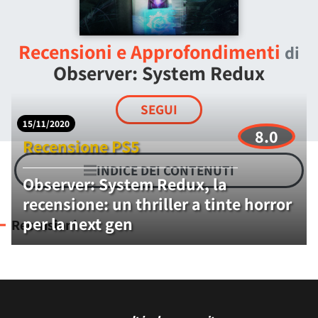
Recensioni e Approfondimenti
di
Observer: System Redux
SEGUI
15/11/2020
8.0
Recensione PS5
INDICE DEI CONTENUTI
Observer: System Redux, la
recensione: un thriller a tinte horror
per la next gen
Recensioni