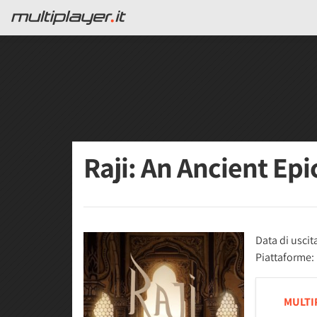
Raji: An Ancient Epi
Data di uscit
Piattaforme:
MULTI