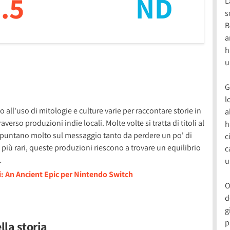
.5
ND
L
s
B
a
h
u
G
l
ll'uso di mitologie e culture varie per raccontare storie in
a
erso produzioni indie locali. Molte volte si tratta di titoli al
h
e puntano molto sul messaggio tanto da perdere un po' di
c
asi più rari, queste produzioni riescono a trovare un equilibrio
c
…
u
i: An Ancient Epic per Nintendo Switch
O
d
g
p
ella storia