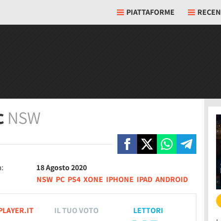
PIATTAFORME
RECEN
c
NSW
a:
18 Agosto 2020
NSW
PC
PS4
XONE
IPHONE
IPAD
ANDROID
PLAYER.IT
IL TUO VOTO
LETTORI