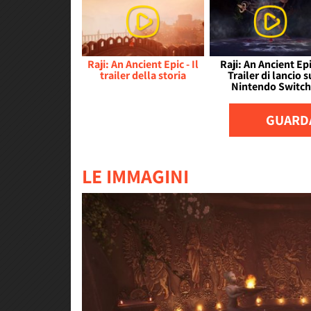
Raji: An Ancient Epic - Il
Raji: An Ancient Epi
trailer della storia
Trailer di lancio s
Nintendo Switch
GUARDA
LE IMMAGINI