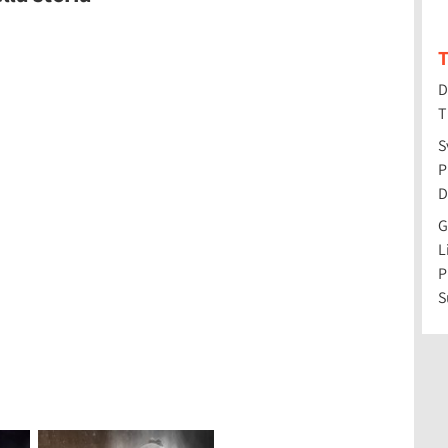
T
D
T
S
P
D
G
L
P
S