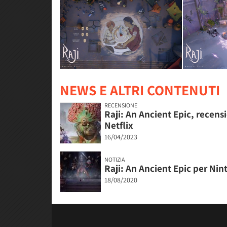
NEWS E ALTRI CONTENUTI
RECENSIONE
Raji: An Ancient Epic, recen
Netflix
16/04/2023
NOTIZIA
Raji: An Ancient Epic per Ni
18/08/2020