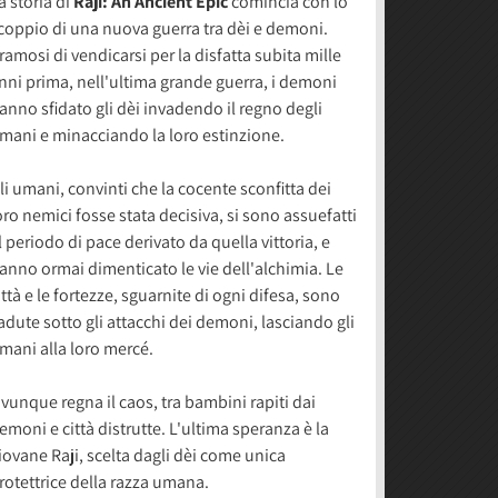
a storia di
Raji: An Ancient Epic
comincia con lo
coppio di una nuova guerra tra dèi e demoni.
ramosi di vendicarsi per la disfatta subita mille
nni prima, nell'ultima grande guerra, i demoni
anno sfidato gli dèi invadendo il regno degli
mani e minacciando la loro estinzione.
li umani, convinti che la cocente sconfitta dei
oro nemici fosse stata decisiva, si sono assuefatti
l periodo di pace derivato da quella vittoria, e
anno ormai dimenticato le vie dell'alchimia. Le
ittà e le fortezze, sguarnite di ogni difesa, sono
adute sotto gli attacchi dei demoni, lasciando gli
mani alla loro mercé.
vunque regna il caos, tra bambini rapiti dai
emoni e città distrutte. L'ultima speranza è la
iovane Raji, scelta dagli dèi come unica
rotettrice della razza umana.