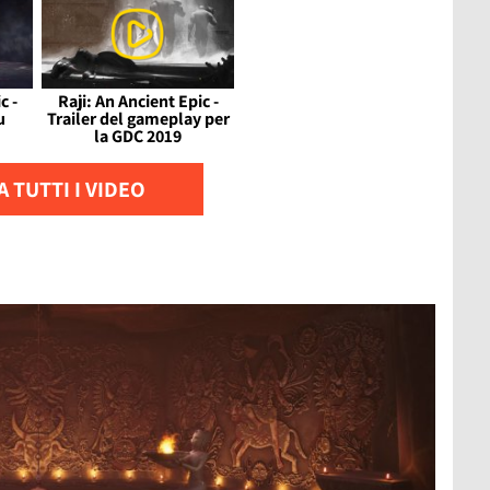
c -
Raji: An Ancient Epic -
u
Trailer del gameplay per
la GDC 2019
 TUTTI I VIDEO