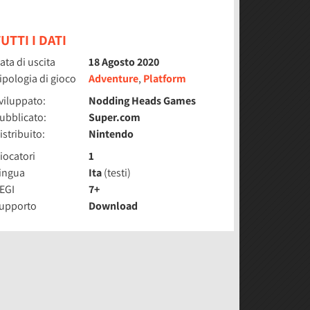
UTTI I DATI
ata di uscita
18 Agosto 2020
ipologia di gioco
Adventure
,
Platform
viluppato:
Nodding Heads Games
ubblicato:
Super.com
istribuito:
Nintendo
iocatori
1
ingua
Ita
(testi)
EGI
7+
upporto
Download