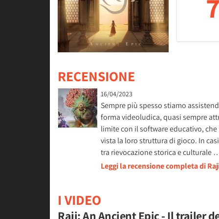
7
RECENSIONE
16/04/2023
Sempre più spesso stiamo assistendo a
forma videoludica, quasi sempre attrav
limite con il software educativo, ch
vista la loro struttura di gioco. In c
tra rievocazione storica e culturale 
Leggi la recensione completa di Raj
I VIDEO
Raji: An Ancient Epic - Il trailer d