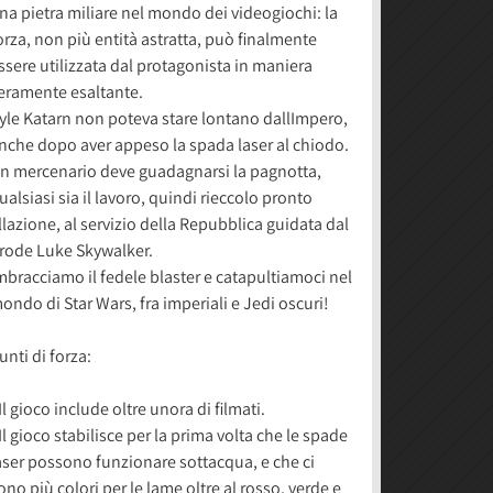
na pietra miliare nel mondo dei videogiochi: la
orza, non più entità astratta, può finalmente
ssere utilizzata dal protagonista in maniera
eramente esaltante.
yle Katarn non poteva stare lontano dallImpero,
nche dopo aver appeso la spada laser al chiodo.
n mercenario deve guadagnarsi la pagnotta,
ualsiasi sia il lavoro, quindi rieccolo pronto
llazione, al servizio della Repubblica guidata dal
rode Luke Skywalker.
mbracciamo il fedele blaster e catapultiamoci nel
ondo di Star Wars, fra imperiali e Jedi oscuri!
unti di forza:
 Il gioco include oltre unora di filmati.
 Il gioco stabilisce per la prima volta che le spade
aser possono funzionare sottacqua, e che ci
ono più colori per le lame oltre al rosso, verde e