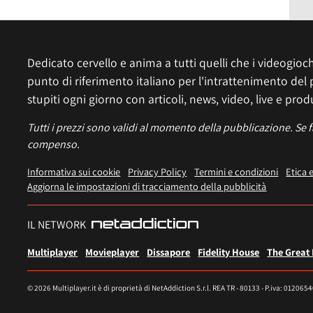
Dedicato cervello e anima a tutti quelli che i videogiochi
punto di riferimento italiano per l'intrattenimento del 
stupiti ogni giorno con articoli, news, video, live e prod
Tutti i prezzi sono validi al momento della pubblicazione. Se 
compenso.
Informativa sui cookie
Privacy Policy
Termini e condizioni
Etica 
Aggiorna le impostazioni di tracciamento della pubblicità
IL NETWORK
Multiplayer
Movieplayer
Dissapore
Fidelity House
The Great
© 2026 Multiplayer.it è di proprietà di NetAddiction S.r.l. REA TR - 80133 - P.iva: 012065