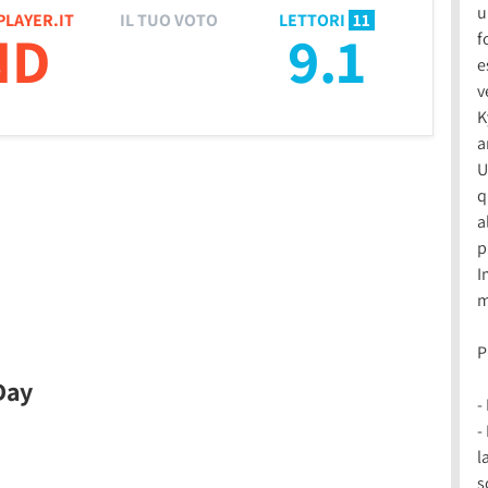
u
PLAYER.IT
IL TUO VOTO
LETTORI
11
ND
9.1
f
e
v
K
a
U
q
a
p
I
m
P
 Day
-
-
l
s