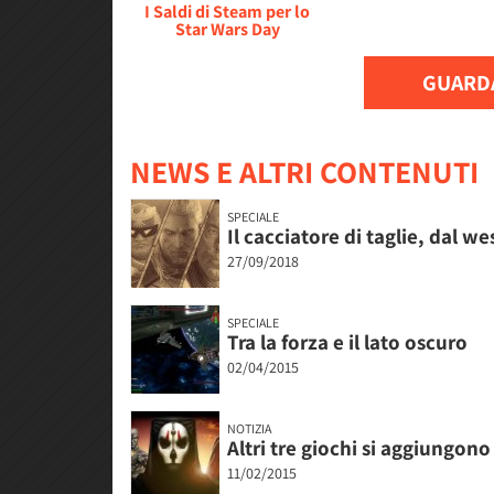
I Saldi di Steam per lo
Star Wars Day
GUARDA
NEWS E ALTRI CONTENUTI
SPECIALE
Il cacciatore di taglie, dal w
27/09/2018
SPECIALE
Tra la forza e il lato oscuro
02/04/2015
NOTIZIA
Altri tre giochi si aggiungon
11/02/2015