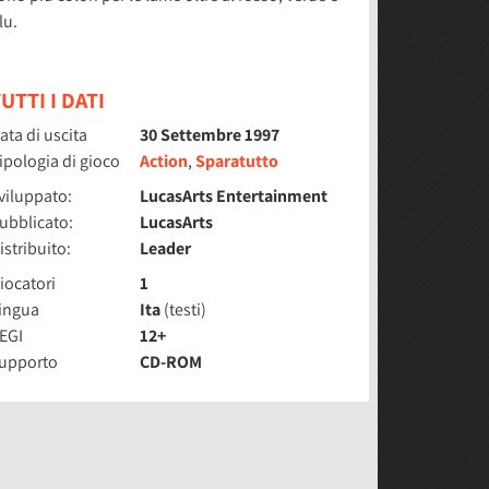
lu.
UTTI I DATI
ata di uscita
30 Settembre 1997
ipologia di gioco
Action
,
Sparatutto
viluppato:
LucasArts Entertainment
ubblicato:
LucasArts
istribuito:
Leader
iocatori
1
ingua
Ita
(testi)
EGI
12+
upporto
CD-ROM