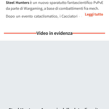
Steel Hunters
è un nuovo sparatutto fantascientifico PvPvE
da parte di Wargaming, a base di combattimenti fra mech.
Dopo un evento cataclismatico, i Cacciatori - enormi mech
da combattimento - sono stati creati dall'umanità per
salvaguardare la raccolta di una risorsa extraterrestre
Video in evidenza
cruciale per la sopravvivenza umana, nota come Starfall.
Guidati da fazioni spietate, questi temibili giganti meccanici
sono ora diventati la chiave per dominare la scarsa risorsa
tra le rovine di una Terra verde ma abbandonata.
Ogni Cacciatore predilige uno stile di gioco distinto e ha un
sistema di progressione unico, che lo rende una vera
minaccia in battaglia. Raccogliete booster ed
equipaggiamento per ottenere un vantaggio in
combattimento contro i vostri avversari. Prendete il
controllo di una macchina inarrestabile e sfondate gli edifici
per tendere un'imboscata ai vostri avversari o usate le
strutture come copertura finché non crollano sotto il fuoco
nemico.