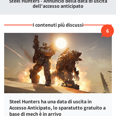
Steel Hunters - Annuncio della data di uscita
Attraversate il territorio per perseguire obiettivi dinamici con
dell'accesso anticipato
molteplici incontri PvE ed lavorate di squadra nei territori di
caccia. La padronanza delle abilità uniche dei vostri
Cacciatori vi manterrà in vita, ma solo mostrando una
I contenuti più discussi
perfetta sinergia di squadra potrete assicurarvi
6
un'estrazione vittoriosa.
Steel Hunters ha una data di uscita in
Accesso Anticipato, lo sparatutto gratuito a
base di mech è in arrivo