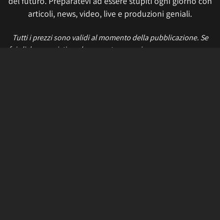
del futuro. Preparatevi ad essere stupiti ogni giorno con
articoli, news, video, live e produzioni geniali.
Tutti i prezzi sono validi al momento della pubblicazione. Se
fai click o acquisti qualcosa, potremmo ricevere un compenso.
Informativa sui cookie
Privacy Policy
Termini e condizioni
Etica e trasparenza
Contatti
Lavora con noi
Aggiorna le impostazioni di tracciamento della pubblicità
IL NETWORK
Multiplayer
Movieplayer
Dissapore
Fidelity House
The Great Pizza
Multiplayer Edizioni
© 2026 Multiplayer.it è di proprietà di NetAddiction S.r.l. REA TR - 80133 - P.iva:
01206540559 – Sede Legale: Piazza Europa, 19 - 05100 Terni (TR) Italy