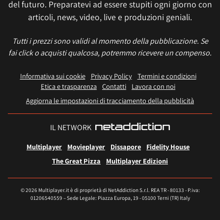
del futuro. Preparatevi ad essere stupiti ogni giorno con
articoli, news, video, live e produzioni geniali.
Tutti i prezzi sono validi al momento della pubblicazione. Se
fai click o acquisti qualcosa, potremmo ricevere un compenso.
Informativa sui cookie
Privacy Policy
Termini e condizioni
Etica e trasparenza
Contatti
Lavora con noi
Aggiorna le impostazioni di tracciamento della pubblicità
IL NETWORK
Multiplayer
Movieplayer
Dissapore
Fidelity House
The Great Pizza
Multiplayer Edizioni
© 2026 Multiplayer.it è di proprietà di NetAddiction S.r.l. REA TR - 80133 - P.iva:
01206540559 – Sede Legale: Piazza Europa, 19 - 05100 Terni (TR) Italy