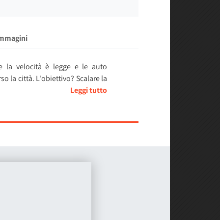
Immagini
e la velocità è legge e le auto
 la città. L'obiettivo? Scalare la
i, dovrai farti strada tra le altre
erie offre un'esperienza di guida
un elemento strategico basato sui
o di essere il più veloce: dovrai
 Tokyo
. Le sue curve complesse e i
realistica. Ti sembrerà di essere