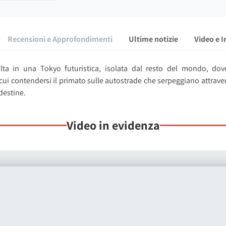
Recensioni e Approfondimenti
Ultime notizie
Video e 
lta in una Tokyo futuristica, isolata dal resto del mondo, dov
ui contendersi il primato sulle autostrade che serpeggiano attraverso
destine.
ti meticolosamente ricreati
, ti confronterai con avversari formidabil
ologici che metteranno a dura prova la tua concentrazione. Questa s
Video in evidenza
? A differenza dei normali giochi di corse, la SP Battle introduce 
o che quantifica la forza di volontà dei piloti. Non si tratta sol
entali e spezzare la determinazione dei tuoi avversari.
ressway di mezzanotte,
una riproduzione fedele dell'autostrada di
dine offrono un'esperienza di corsa adrenalinica, incredibilmente 
to.