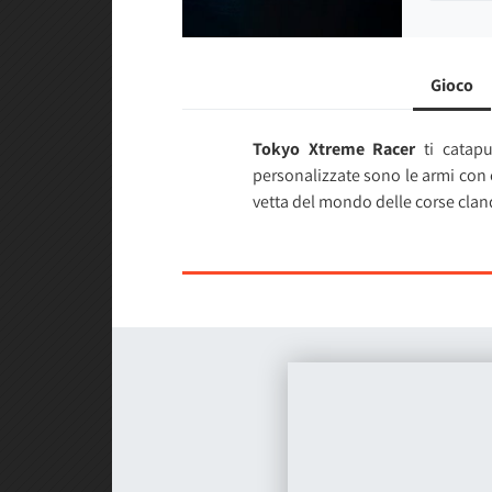
Gioco
Tokyo Xtreme Racer
ti catapu
personalizzate sono le armi con c
vetta del mondo delle corse clan
Guidando auto reali su traccia
auto e impegnarti in duelli psic
unica e coinvolgente.
Cos'è esattamente la
SP Battle
Punti Spirito, un valore numeric
padroneggiare l'arte dei giochi m
Sfreccia attraverso la Shuto Exp
drammatici cambiamenti di altitu
davvero lì, al volante della tua au