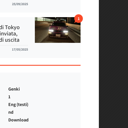
25/09/2025
1
di Tokyo
inviata,
di uscita
17/05/2025
Genki
1
Eng (testi)
nd
Download