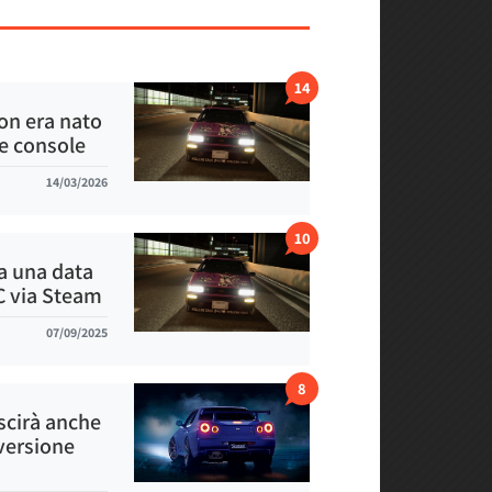
14
on era nato
e console
14/03/2026
10
a una data
PC via Steam
07/09/2025
8
scirà anche
 versione