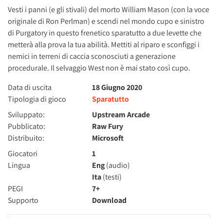
Vesti i panni (e gli stivali) del morto William Mason (con la voce
originale di Ron Perlman) e scendi nel mondo cupo e sinistro
di Purgatory in questo frenetico sparatutto a due levette che
metterà alla prova la tua abilità. Mettiti al riparo e sconfiggi i
nemici in terreni di caccia sconosciuti a generazione
procedurale. Il selvaggio West non è mai stato così cupo.
Data di uscita
18 Giugno 2020
Tipologia di gioco
Sparatutto
Sviluppato:
Upstream Arcade
Pubblicato:
Raw Fury
Distribuito:
Microsoft
Giocatori
1
Lingua
Eng
(audio)
Ita
(testi)
PEGI
7+
Supporto
Download