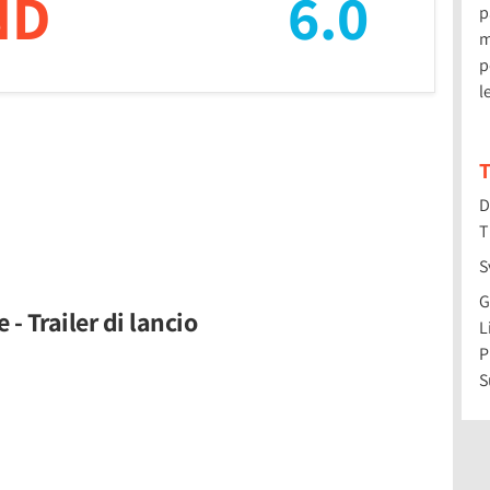
ND
6.0
p
m
p
l
T
D
T
S
G
- Trailer di lancio
L
P
S