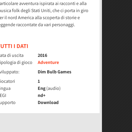
articolare avventura ispirata ai racconti e alla
usica folk degli Stati Uniti, che ci porta in giro
er il nord America alla scoperta di storie e
eggende raccontate da vari personaggi.
UTTI I DATI
ata di uscita
2016
ipologia di gioco
Adventure
viluppato:
Dim Bulb Games
iocatori
1
ingua
Eng
(audio)
EGI
nd+
upporto
Download