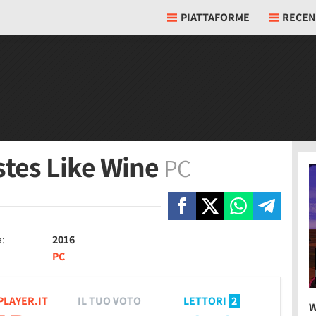
PIATTAFORME
RECEN
stes Like Wine
PC
a:
2016
PC
PLAYER.IT
IL TUO VOTO
LETTORI
2
W