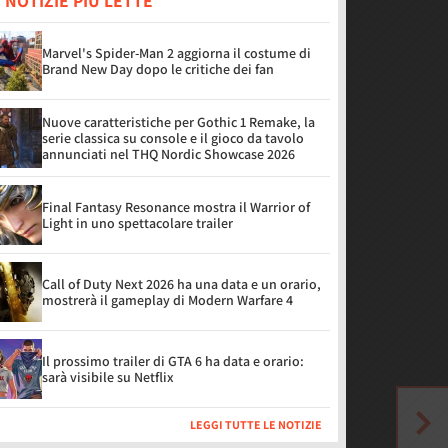
 NOTIZIE PIÙ LETTE
Marvel's Spider-Man 2 aggiorna il costume di
Brand New Day dopo le critiche dei fan
Nuove caratteristiche per Gothic 1 Remake, la
serie classica su console e il gioco da tavolo
annunciati nel THQ Nordic Showcase 2026
Final Fantasy Resonance mostra il Warrior of
Light in uno spettacolare trailer
Call of Duty Next 2026 ha una data e un orario,
mostrerà il gameplay di Modern Warfare 4
Il prossimo trailer di GTA 6 ha data e orario:
sarà visibile su Netflix
LEGGI TUTTE LE NOTIZIE