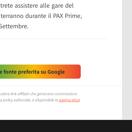
trete assistere alle gare del
terranno durante il PAX Prime,
 Settembre.
 fonte preferita su Google
ere link affiliati che generano commissioni.
 policy editoriale, è disponibile la
pagina etica
.