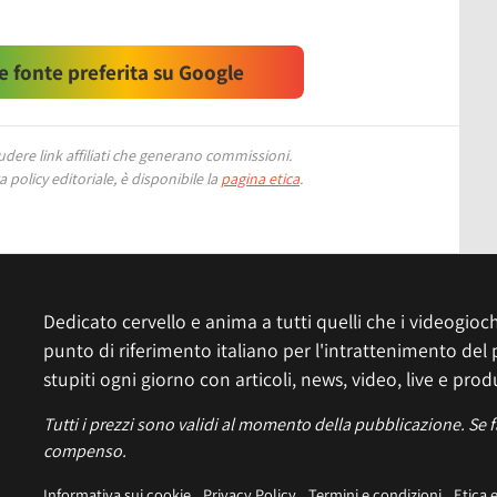
 fonte preferita su Google
ere link affiliati che generano commissioni.
 policy editoriale, è disponibile la
pagina etica
.
Dedicato cervello e anima a tutti quelli che i videogiochi
punto di riferimento italiano per l'intrattenimento del 
stupiti ogni giorno con articoli, news, video, live e prod
Tutti i prezzi sono validi al momento della pubblicazione. Se 
compenso.
Informativa sui cookie
Privacy Policy
Termini e condizioni
Etica 