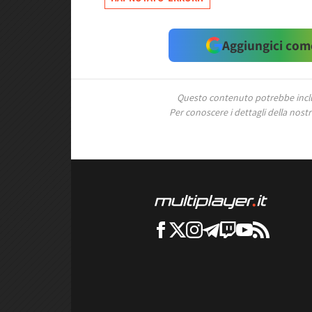
Aggiungici come
Questo contenuto potrebbe includ
Per conoscere i dettagli della nostra