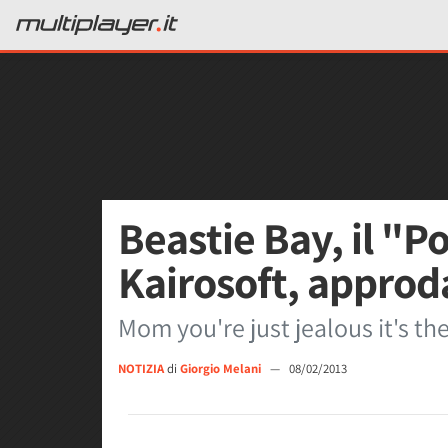
Beastie Bay, il "
Kairosoft, approd
Mom you're just jealous it's th
NOTIZIA
di
Giorgio Melani
—
08/02/2013