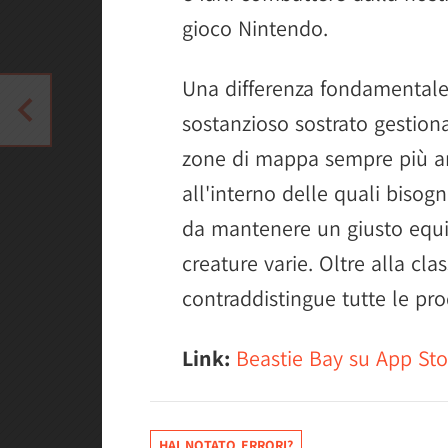
gioco Nintendo.
Una differenza fondamentale,
sostanzioso sostrato gestion
zone di mappa sempre più am
all'interno delle quali bisog
da mantenere un giusto equili
creature varie. Oltre alla clas
contraddistingue tutte le pr
Link:
Beastie Bay su App Sto
HAI NOTATO ERRORI?