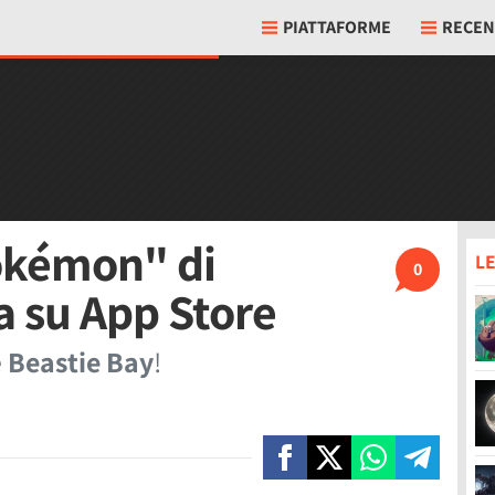
PIATTAFORME
RECEN
Pokémon" di
LE
0
a su App Store
e
Beastie Bay
!