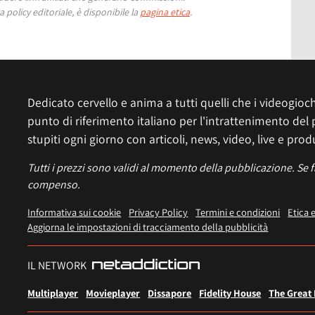
 policy editoriale, è disponibile la
pagina etica
.
Dedicato cervello e anima a tutti quelli che i videogiochi
punto di riferimento italiano per l'intrattenimento del 
stupiti ogni giorno con articoli, news, video, live e prod
Tutti i prezzi sono validi al momento della pubblicazione. Se 
compenso.
Informativa sui cookie
Privacy Policy
Termini e condizioni
Etica 
Aggiorna le impostazioni di tracciamento della pubblicità
IL NETWORK
Multiplayer
Movieplayer
Dissapore
Fidelity House
The Great