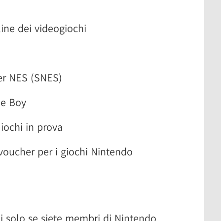
line dei videogiochi
er NES (SNES)
me Boy
ochi in prova
 voucher per i giochi Nintendo
ili solo se siete membri di Nintendo