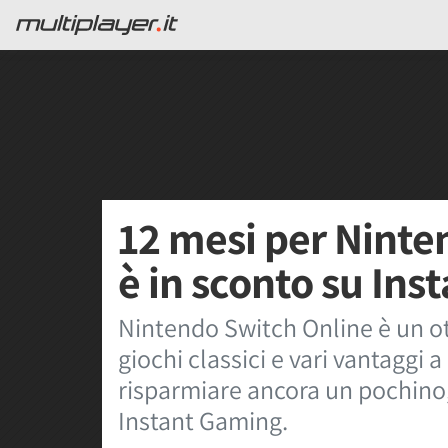
12 mesi per Ninte
è in sconto su In
Nintendo Switch Online è un o
giochi classici e vari vantaggi 
risparmiare ancora un pochino,
Instant Gaming.