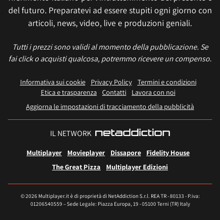
del futuro. Preparatevi ad essere stupiti ogni giorno con
articoli, news, video, live e produzioni geniali.
Tutti i prezzi sono validi al momento della pubblicazione. Se
fai click o acquisti qualcosa, potremmo ricevere un compenso.
Informativa sui cookie
Privacy Policy
Termini e condizioni
Etica e trasparenza
Contatti
Lavora con noi
Aggiorna le impostazioni di tracciamento della pubblicità
IL NETWORK
Multiplayer
Movieplayer
Dissapore
Fidelity House
The Great Pizza
Multiplayer Edizioni
© 2026 Multiplayer.it è di proprietà di NetAddiction S.r.l. REA TR - 80133 - P.iva:
01206540559 – Sede Legale: Piazza Europa, 19 - 05100 Terni (TR) Italy