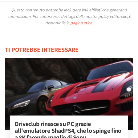
Questo contenuto potrebbe includere link affiliati che generano
commissioni.
Per conoscere i dettagli della nostra policy editoriale, è
disponibile la
pagina etica
.
TI POTREBBE INTERESSARE
Driveclub rinasce su PC grazie 
all'emulatore ShadPS4, che lo spinge fino 
a 8K facendo meglio di Sony