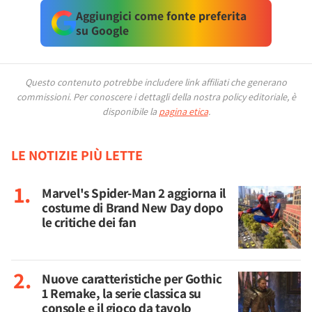
Aggiungici come fonte preferita
su Google
Questo contenuto potrebbe includere link affiliati che generano
commissioni.
Per conoscere i dettagli della nostra policy editoriale, è
disponibile la
pagina etica
.
LE NOTIZIE PIÙ LETTE
Marvel's Spider-Man 2 aggiorna il
costume di Brand New Day dopo
le critiche dei fan
Nuove caratteristiche per Gothic
1 Remake, la serie classica su
console e il gioco da tavolo