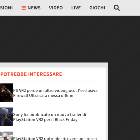
SIONI
NEWS
VIDEO
LIVE
GIOCHI
I POTREBBE INTERESSARE
PS VR2 perde un altro videogioco: l'esclusiva
Firewall Ultra sarà messa offline
Sony ha pubblicato un nuovo trailer di
PlayStation VR2 per il Black Friday
PlayStation VR2 potrebbe ricevere un grosso