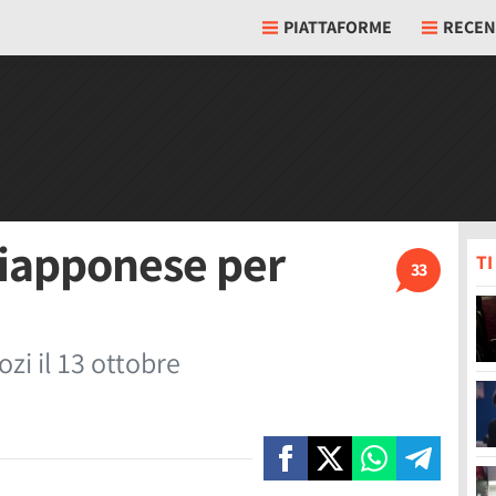
PIATTAFORME
RECEN
giapponese per
T
33
zi il 13 ottobre