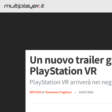
Un nuovo trailer 
PlayStation VR
PlayStation VR arriverà nei nego
NOTIZIA
di
Tommaso Pugliese
—
14/07/2016