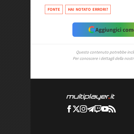
FONTE
HAI NOTATO ERRORI?
Aggiungici come
Questo contenuto potrebbe includ
Per conoscere i dettagli della nostra