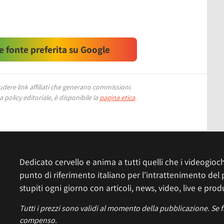
 fonte preferita su Google
ere link affiliati che generano commissioni.
 policy editoriale, è disponibile la
pagina etica
.
Dedicato cervello e anima a tutti quelli che i videogiochi
punto di riferimento italiano per l'intrattenimento del 
stupiti ogni giorno con articoli, news, video, live e prod
Tutti i prezzi sono validi al momento della pubblicazione. Se 
compenso.