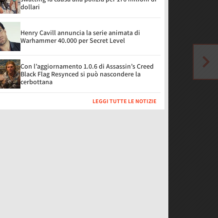
dollari
Henry Cavill annuncia la serie animata di
Warhammer 40.000 per Secret Level
Con l’aggiornamento 1.0.6 di Assassin’s Creed
Black Flag Resynced si può nascondere la
cerbottana
LEGGI TUTTE LE NOTIZIE