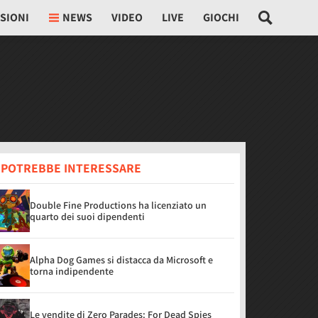
SIONI
NEWS
VIDEO
LIVE
GIOCHI
I POTREBBE INTERESSARE
Double Fine Productions ha licenziato un
quarto dei suoi dipendenti
Alpha Dog Games si distacca da Microsoft e
torna indipendente
Le vendite di Zero Parades: For Dead Spies