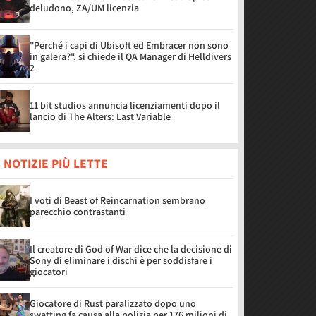
deludono, ZA/UM licenzia
"Perché i capi di Ubisoft ed Embracer non sono
in galera?", si chiede il QA Manager di Helldivers
2
11 bit studios annuncia licenziamenti dopo il
lancio di The Alters: Last Variable
 NOTIZIE PIÙ LETTE
I voti di Beast of Reincarnation sembrano
parecchio contrastanti
Il creatore di God of War dice che la decisione di
Sony di eliminare i dischi è per soddisfare i
giocatori
Giocatore di Rust paralizzato dopo uno
swatting fa causa alla polizia per 176 milioni di