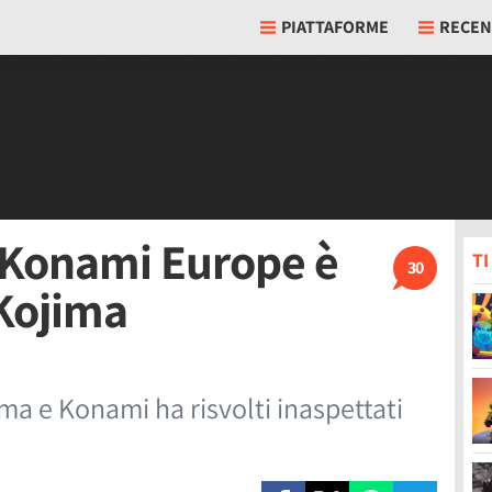
PIATTAFORME
RECEN
i Konami Europe è
T
30
 Kojima
ma e Konami ha risvolti inaspettati