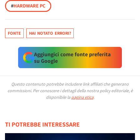
#
HARDWARE PC
FONTE
HAI NOTATO ERRORI?
Aggiungici come fonte preferita
su Google
Questo contenuto potrebbe includere link affiliati che generano
commissioni.
Per conoscere i dettagli della nostra policy editoriale, è
disponibile la
pagina etica
.
TI POTREBBE INTERESSARE