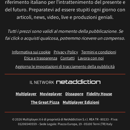
riferimento italiano per l'intrattenimento del presente e
del futuro. Preparatevi ad essere stupiti ogni giorno con
articoli, news, video, live e produzioni geniali.
Tutti i prezzi sono validi al momento della pubblicazione. Se
fai click o acquisti qualcosa, potremmo ricevere un compenso.
Informativa sui cookie
Privacy Policy
Termini e condizioni
Etica e trasparenza
Contatti
Lavora con noi
Aggiorna le impostazioni di tracciamento della pubblicità
IL NETWORK
Multiplayer
Movieplayer
Dissapore
Fidelity House
The Great Pizza
Multiplayer Edizioni
© 2026 Multiplayer.it è di proprietà di NetAddiction S.r.l. REA TR - 80133 - P.iva:
01206540559 – Sede Legale: Piazza Europa, 19 - 05100 Terni (TR) Italy