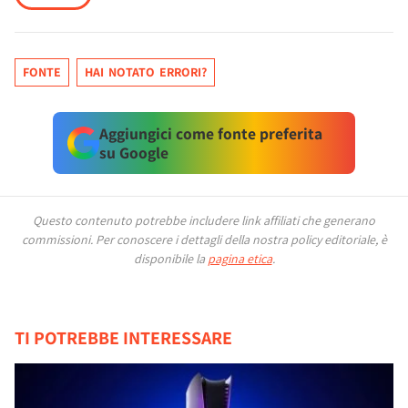
FONTE
HAI NOTATO ERRORI?
Aggiungici come fonte preferita
su Google
Questo contenuto potrebbe includere link affiliati che generano
commissioni.
Per conoscere i dettagli della nostra policy editoriale, è
disponibile la
pagina etica
.
TI POTREBBE INTERESSARE