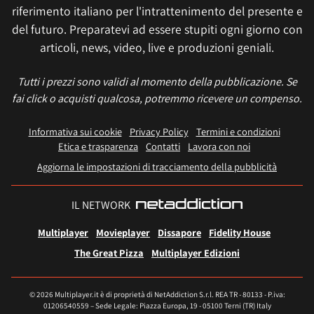
riferimento italiano per l'intrattenimento del presente e
del futuro. Preparatevi ad essere stupiti ogni giorno con
articoli, news, video, live e produzioni geniali.
Tutti i prezzi sono validi al momento della pubblicazione. Se
fai click o acquisti qualcosa, potremmo ricevere un compenso.
Informativa sui cookie
Privacy Policy
Termini e condizioni
Etica e trasparenza
Contatti
Lavora con noi
Aggiorna le impostazioni di tracciamento della pubblicità
IL NETWORK
Multiplayer
Movieplayer
Dissapore
Fidelity House
The Great Pizza
Multiplayer Edizioni
© 2026 Multiplayer.it è di proprietà di NetAddiction S.r.l. REA TR - 80133 - P.iva:
01206540559 – Sede Legale: Piazza Europa, 19 - 05100 Terni (TR) Italy