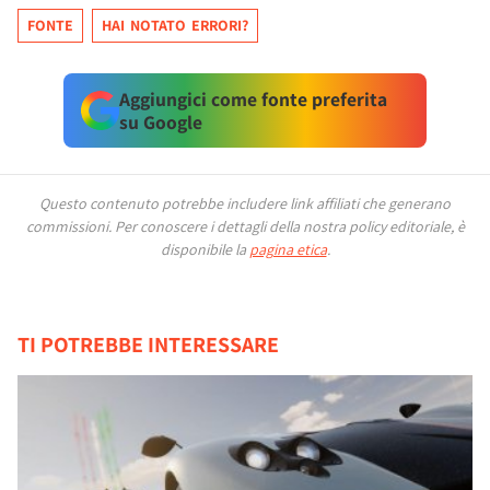
FONTE
HAI NOTATO ERRORI?
Aggiungici come fonte preferita
su Google
Questo contenuto potrebbe includere link affiliati che generano
commissioni.
Per conoscere i dettagli della nostra policy editoriale, è
disponibile la
pagina etica
.
TI POTREBBE INTERESSARE