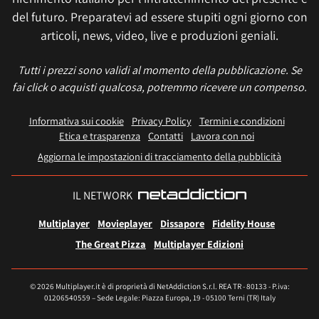
del futuro. Preparatevi ad essere stupiti ogni giorno con
articoli, news, video, live e produzioni geniali.
Tutti i prezzi sono validi al momento della pubblicazione. Se
fai click o acquisti qualcosa, potremmo ricevere un compenso.
Informativa sui cookie
Privacy Policy
Termini e condizioni
Etica e trasparenza
Contatti
Lavora con noi
Aggiorna le impostazioni di tracciamento della pubblicità
IL NETWORK
Multiplayer
Movieplayer
Dissapore
Fidelity House
The Great Pizza
Multiplayer Edizioni
© 2026 Multiplayer.it è di proprietà di NetAddiction S.r.l. REA TR - 80133 - P.iva:
01206540559 – Sede Legale: Piazza Europa, 19 - 05100 Terni (TR) Italy