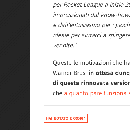
per Rocket League a inizio 
impressionati dal know-how, 
e dall'entusiasmo per i gioch
ideale per aiutarci a spinger
vendite."
Queste le motivazioni che ha
Warner Bros.
in attesa dunq
di questa rinnovata version
che
a quanto pare funziona a
HAI NOTATO ERRORI?