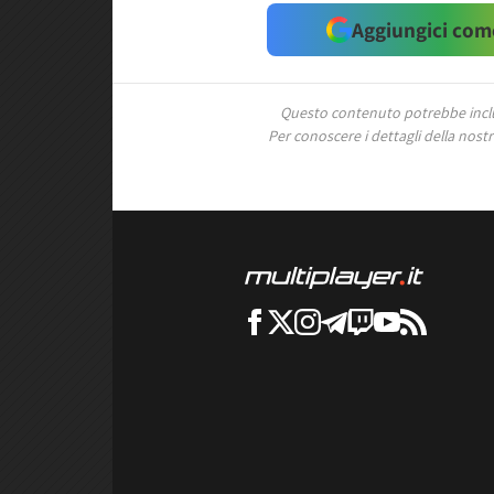
Aggiungici come
Questo contenuto potrebbe includ
Per conoscere i dettagli della nostra