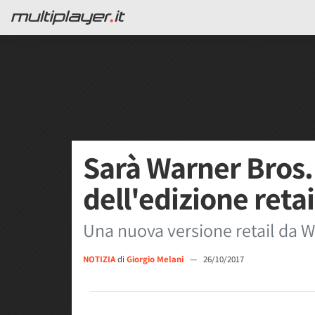
Sarà Warner Bros.
dell'edizione reta
Una nuova versione retail da 
NOTIZIA
di
Giorgio Melani
—
26/10/2017