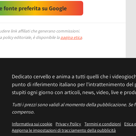
 fonte preferita su Google
ere link affiliati che generano commissioni.
 policy editoriale, è disponibile la
pagina etica
.
Dedicato cervello e anima a tutti quelli che i videogiochi
punto di riferimento italiano per l'intrattenimento del 
stupiti ogni giorno con articoli, news, video, live e prod
Tutti i prezzi sono validi al momento della pubblicazione. Se 
compenso.
Informativa sui cookie
Privacy Policy
Termini e condizioni
Etica 
Aggiorna le impostazioni di tracciamento della pubblicità