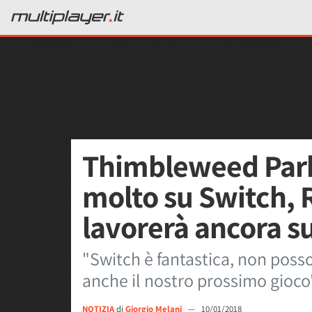
Thimbleweed Par
molto su Switch, 
lavorerà ancora s
"Switch è fantastica, non poss
anche il nostro prossimo gioco
NOTIZIA
di
Giorgio Melani
—
10/01/2018