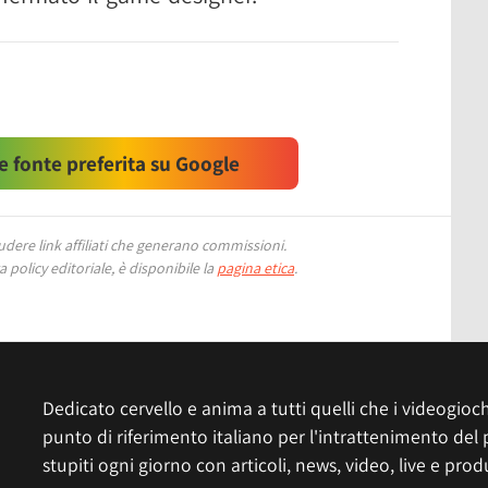
 fonte preferita su Google
ere link affiliati che generano commissioni.
 policy editoriale, è disponibile la
pagina etica
.
Dedicato cervello e anima a tutti quelli che i videogiochi
punto di riferimento italiano per l'intrattenimento del 
stupiti ogni giorno con articoli, news, video, live e prod