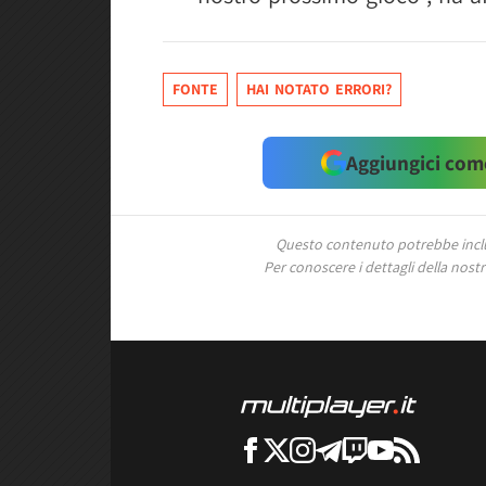
FONTE
HAI NOTATO ERRORI?
Aggiungici come
Questo contenuto potrebbe includ
Per conoscere i dettagli della nostra