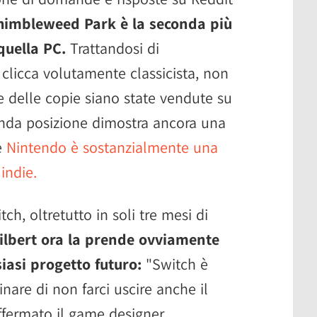
Thimbleweed Park è la seconda più
quella PC.
Trattandosi di
 clicca volutamente classicista, non
e delle copie siano state vendute su
nda posizione dimostra ancora una
le
Nintendo è sostanzialmente una
 indie.
itch, oltretutto in soli tre mesi di
ilbert ora la prende ovviamente
iasi progetto futuro:
"Switch è
nare di non farci uscire anche il
ffermato il game designer.