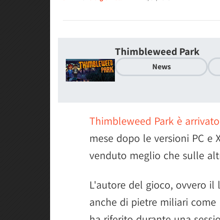
Thimbleweed Park
News
Thimbleweed Park è arrivato
mese dopo le versioni PC e 
venduto meglio che sulle alt
L'autore del gioco, ovvero il
anche di pietre miliari com
ha riferito durante una sess