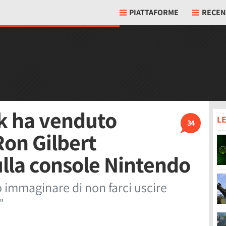
PIATTAFORME
RECEN
k ha venduto
LE
34
Ron Gilbert
ulla console Nintendo
o immaginare di non farci uscire
"