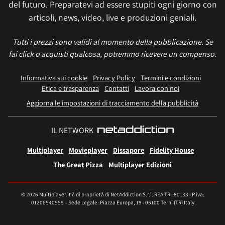
del futuro. Preparatevi ad essere stupiti ogni giorno con
articoli, news, video, live e produzioni geniali.
Tutti i prezzi sono validi al momento della pubblicazione. Se
fai click o acquisti qualcosa, potremmo ricevere un compenso.
Informativa sui cookie
Privacy Policy
Termini e condizioni
Etica e trasparenza
Contatti
Lavora con noi
Aggiorna le impostazioni di tracciamento della pubblicità
IL NETWORK
Multiplayer
Movieplayer
Dissapore
Fidelity House
The Great Pizza
Multiplayer Edizioni
© 2026 Multiplayer.it è di proprietà di NetAddiction S.r.l. REA TR - 80133 - P.iva:
01206540559 – Sede Legale: Piazza Europa, 19 - 05100 Terni (TR) Italy