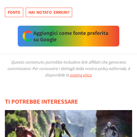
FONTE
HAI NOTATO ERRORI?
Aggiungici come fonte preferita
su Google
Questo contenuto potrebbe includere link affiliati che generano
commissioni.
Per conoscere i dettagli della nostra policy editoriale, è
disponibile la
pagina etica
.
TI POTREBBE INTERESSARE