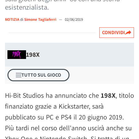
esistenzialista.
NOTIZIA
di
Simone Tagliaferri
—
02/06/2019
CONDIVIDI
198X
TUTTO SUL GIOCO
Hi-Bit Studios ha annunciato che
198X
, titolo
finanziato grazie a Kickstarter, sarà
pubblicato su PC e PS4 il 20 giugno 2019.
Più tardi nel corso dell'anno uscirà anche su
Xbox One e Nintendo Switch. Si tratta di un