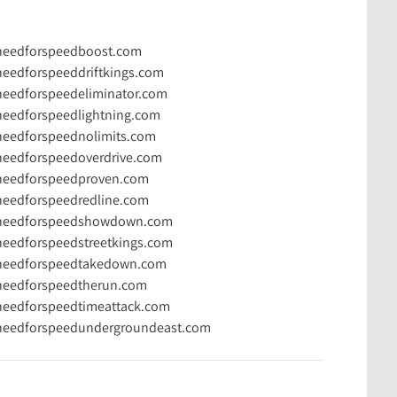
/needforspeedboost.com
needforspeeddriftkings.com
needforspeedeliminator.com
needforspeedlightning.com
needforspeednolimits.com
needforspeedoverdrive.com
/needforspeedproven.com
needforspeedredline.com
m/needforspeedshowdown.com
needforspeedstreetkings.com
/needforspeedtakedown.com
/needforspeedtherun.com
needforspeedtimeattack.com
/needforspeedundergroundeast.com