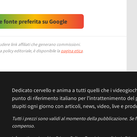
 fonte preferita su Google
ere link affiliati che generano commissioni.
 policy editoriale, è disponibile la
pagina etica
.
Dedicato cervello e anima a tutti quelli che i videogiochi
punto di riferimento italiano per l'intrattenimento del 
stupiti ogni giorno con articoli, news, video, live e prod
Tutti i prezzi sono validi al momento della pubblicazione. Se 
compenso.