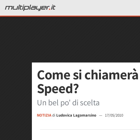
Come si chiamerà 
Speed?
Un bel po' di scelta
NOTIZIA
di
Ludovica Lagomarsino
—
17/05/2010