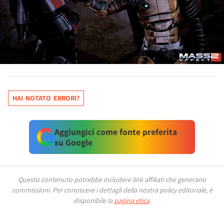
HAI NOTATO ERRORI?
Aggiungici come fonte preferita
su Google
Questo contenuto potrebbe includere link affiliati che generano
commissioni.
Per conoscere i dettagli della nostra policy editoriale, è
disponibile la
pagina etica
.