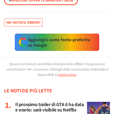
#
MIGLIORI OFFERTE AMAZON ITALIA
HAI NOTATO ERRORI?
Aggiungici come fonte preferita
su Google
Questo contenuto potrebbe includere link affiliati che generano
commissioni.
Per conoscere i dettagli della nostra policy editoriale, è
disponibile la
pagina etica
.
LE NOTIZIE PIÙ LETTE
Il prossimo trailer di GTA 6 ha data
e orario: sarà visibile su Netflix