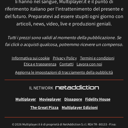
li hanno nel sangue, Multiplayer.it è il punto di
riferimento italiano per l'intrattenimento del presente e
del futuro. Preparatevi ad essere stupiti ogni giorno con
articoli, news, video, live e produzioni geniali.
Tutti i prezzi sono validi al momento della pubblicazione. Se
fai click o acquisti qualcosa, potremmo ricevere un compenso.
Informativa sui cookie
Privacy Policy
Termini e condizioni
Etica e trasparenza
Contatti
Lavora con noi
Aggiorna le impostazioni di tracciamento della pubblicità
IL NETWORK
Multiplayer
Movieplayer
Dissapore
Fidelity House
The Great Pizza
Multiplayer Edizioni
© 2026 Multiplayer.it è di proprietà di NetAddiction S.r.l. REA TR - 80133 - P.iva: